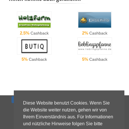
2.5%
2%
Cashback
Cashback
5%
5%
Cashback
Cashback
Diese Website benutzt Cookies. Wenn Sie
die Website weiter nutzen, gehen wir von
Impressum
|
News
|
AGB
|
Datenschutzerklärung
|
Ihrem Einverständnis aus. Für Informationen
Kontakt
und nützliche Hinweise folgen Sie bitte
©
2026 Rabatt.World | Alle Rechte vorbehalten.