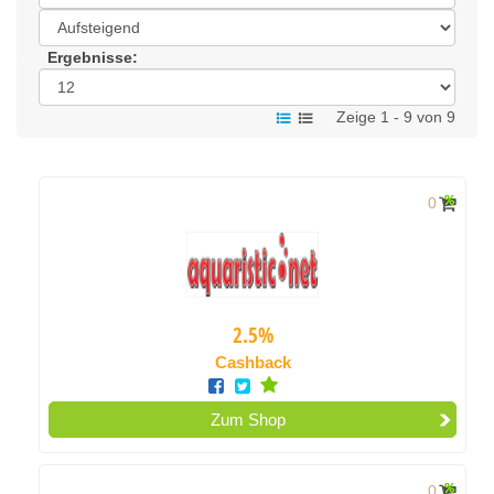
Ergebnisse:
Zeige 1 - 9 von 9
0
2.5%
Cashback
Zum Shop
0